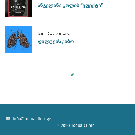
ᲐᲜᲯᲔᲚᲘᲜᲐ ᲯᲝᲚᲘᲡ “ᲔᲤᲔᲥᲢᲘ”
ᲠᲐᲪ ᲣᲜᲓᲐ ᲘᲪᲝᲓᲔᲗ
ᲤᲘᲚᲢᲕᲘᲡ ᲙᲘᲑᲝ
info@toduaclinic.ge
© 2020 Todua Clinic