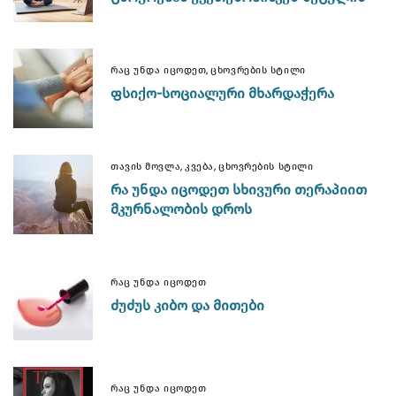
,
ᲠᲐᲪ ᲣᲜᲓᲐ ᲘᲪᲝᲓᲔᲗ
ᲪᲮᲝᲕᲠᲔᲑᲘᲡ ᲡᲢᲘᲚᲘ
ᲤᲡᲘᲥᲝ-ᲡᲝᲪᲘᲐᲚᲣᲠᲘ ᲛᲮᲐᲠᲓᲐᲭᲔᲠᲐ
,
,
ᲗᲐᲕᲘᲡ ᲛᲝᲕᲚᲐ
ᲙᲕᲔᲑᲐ
ᲪᲮᲝᲕᲠᲔᲑᲘᲡ ᲡᲢᲘᲚᲘ
ᲠᲐ ᲣᲜᲓᲐ ᲘᲪᲝᲓᲔᲗ ᲡᲮᲘᲕᲣᲠᲘ ᲗᲔᲠᲐᲞᲘᲘᲗ
ᲛᲙᲣᲠᲜᲐᲚᲝᲑᲘᲡ ᲓᲠᲝᲡ
ᲠᲐᲪ ᲣᲜᲓᲐ ᲘᲪᲝᲓᲔᲗ
ᲫᲣᲫᲣᲡ ᲙᲘᲑᲝ ᲓᲐ ᲛᲘᲗᲔᲑᲘ
ᲠᲐᲪ ᲣᲜᲓᲐ ᲘᲪᲝᲓᲔᲗ