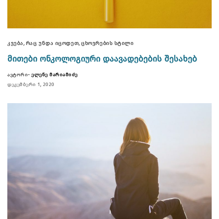
,
,
ᲙᲕᲔᲑᲐ
ᲠᲐᲪ ᲣᲜᲓᲐ ᲘᲪᲝᲓᲔᲗ
ᲪᲮᲝᲕᲠᲔᲑᲘᲡ ᲡᲢᲘᲚᲘ
ᲛᲘᲗᲔᲑᲘ ᲝᲜᲙᲝᲚᲝᲒᲘᲣᲠᲘ ᲓᲐᲐᲕᲐᲓᲔᲑᲔᲑᲘᲡ ᲨᲔᲡᲐᲮᲔᲑ
ᲐᲕᲢᲝᲠᲘ-
ᲔᲚᲔᲜᲔ ᲛᲐᲠᲘᲐᲛᲘᲫᲔ
ᲓᲔᲙᲔᲛᲑᲔᲠᲘ 1, 2020